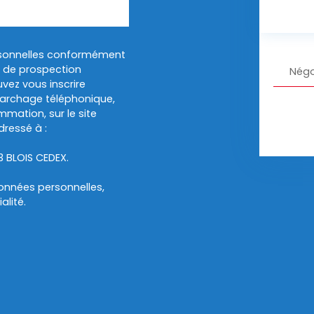
rsonnelles conformément
et de prospection
Négo
vez vous inscrire
marchage téléphonique,
mmation, sur le site
dressé à :
13 BLOIS CEDEX.
données personnelles,
alité
.