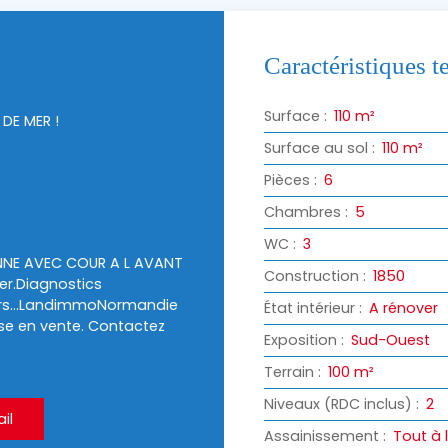
Caractéristiques 
Surface
:
110
m²
DE MER !
Surface au sol
:
110
m²
Pièces
:
6
Chambres
:
5
WC
:
3
ENNE AVEC COUR A L AVANT
Construction
:
1850
er.Diagnostics
ours...LandimmoNormandie
État intérieur
:
A rénover
ise en vente. Contactez
Exposition
:
Sud-Ouest
Terrain
:
100
m²
Niveaux (RDC inclus)
:
2
il
Assainissement
:
Tout à 