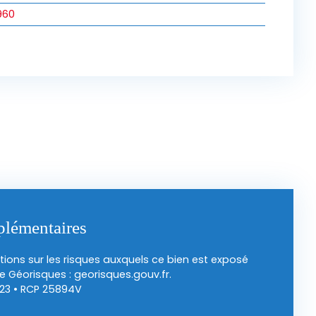
960
plémentaires
tions sur les risques auxquels ce bien est exposé
te Géorisques : georisques.gouv.fr.
23 • RCP 25894V