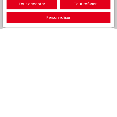
Tout accepter
Tout refuser
Personnaliser
Trier par
Créer une alerte
Pertinence
Aucun résultat